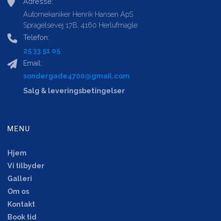
Adresse:
Automekaniker Henrik Hansen ApS
Spragelsevej 17B, 4160 Herlufmagle
Telefon:
25 33 51 05
Email:
sondergade4700@gmail.com
Salg & leveringsbetingelser
MENU
Hjem
Vi tilbyder
Galleri
Om os
Kontakt
Book tid